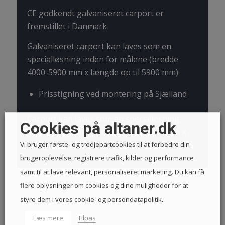
CE godkendt galvaniseret carport er
fremstillet i Danmark
Galvaniseret carport kan laves som en
specialløsning inden for målene (bredde
4000-5900 mm x længde op til 5900 mm)
Prisstigning ved montering på Sjælland
Carport kan laves som en specialløsning
Cookies på altaner.dk
inden for målene (bredde 3000-4000 mm x
længde op til 5900 mm)
Vi bruger første- og tredjepartcookies til at forbedre din
brugeroplevelse, registrere trafik, kilder og performance
samt til at lave relevant, personaliseret marketing. Du kan få
flere oplysninger om cookies og dine muligheder for at
styre dem i vores cookie- og persondatapolitik.
Læs mere
Tilpas