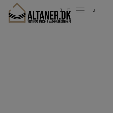
ALTANER.DK
ENKELT CARPORT
STANDARD
Standardmodel
KONTAKT OS