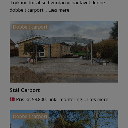
Tryk ind for at se hvordan vi har lavet denne
dobbelt carport ...
Læs mere
PRODUKTER
Dobbelt carport
Altaner
Carporte
Trapper
Gelændere
Industri
Stål Carport
Pris kr. 58.800,- inkl. montering ...
Læs mere
Dobbelt carport