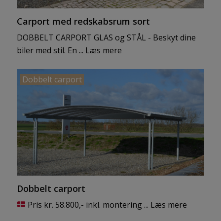
BLIV KLOGERE
Carport med redskabsrum sort
Viden & Vejledninger
DOBBELT CARPORT GLAS og STÅL - Beskyt dine
biler med stil. En ...
Læs mere
Dobbelt carport
KONTAKT
Vestbjerg smede- og maskinværksted ApS
Gørtlervej 22, 9320 Hjallerup
+45 96 47 77 47
CVR
27383068
Dobbelt carport
Pris kr. 58.800,- inkl. montering ...
Læs mere