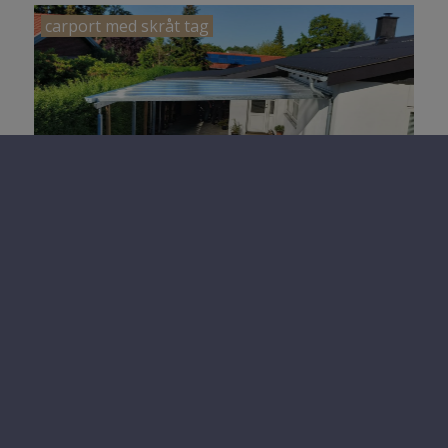
carport med skråt tag
© 2023 ALTANER.DK -
BYJOHNSEN
Persondatapolitik & Cookies
Carport med skråt tag
CARPORT MED SKRÅT TAG - carport kan laves
med samme tag hældning ...
Læs mere
Dobbelt carport