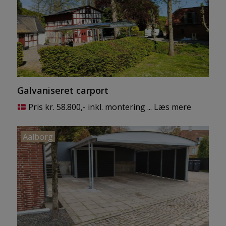
Galvaniseret carport
Pris kr. 58.800,- inkl. montering ...
Læs mere
VIKRSOMHEDEN
Om os
Aalborg
Kontakt os
Handelsbetingelser
Certifikater
Finansiering