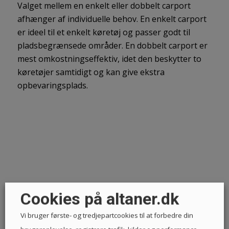
Valget mellem en enkelt eller dobbelt carport
afhænger af individuelle behov. En enkelt carport
er ideel til et enkelt køretøj og passer godt til
pladsbegrænsede områder. En dobbelt carport er
mest omkostningseffektiv, idet den beskytter to
køretøjer samtidigt og kan give ekstra
opbevaringsplads.
Cookies på altaner.dk
Vi bruger første- og tredjepartcookies til at forbedre din