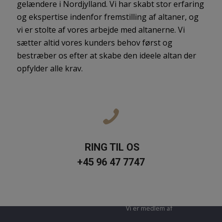
gelændere i Nordjylland. Vi har skabt stor erfaring
og ekspertise indenfor fremstilling af altaner, og
vi er stolte af vores arbejde med altanerne. Vi
sætter altid vores kunders behov først og
bestræber os efter at skabe den ideele altan der
opfylder alle krav.
Hvis du har en forespørgsel eller ønsker et
RING TIL OS
uforpligtende tilbud på altaner er du velkommen
+45 96 47 7747
til at kontakte os.
Vi er medlem af