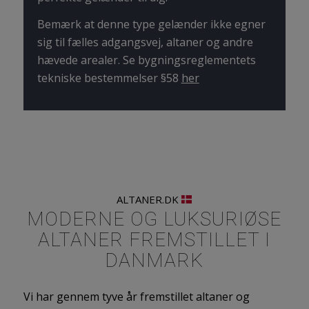
Bemærk at denne type gelænder ikke egner
sig til fælles adgangsvej, altaner og andre
hævede arealer. Se bygningsreglementets
tekniske bestemmelser §58
her
ALTANER.DK
MODERNE OG LUKSURIØSE
ALTANER FREMSTILLET I
DANMARK
Vi har gennem tyve år fremstillet altaner og