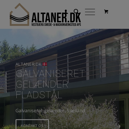
ALTANER.DK
GALVANISERET
GELÆNDER
FLADSTÅL
Galvaniseret gelænder, Sjælland
KONTAKT OS