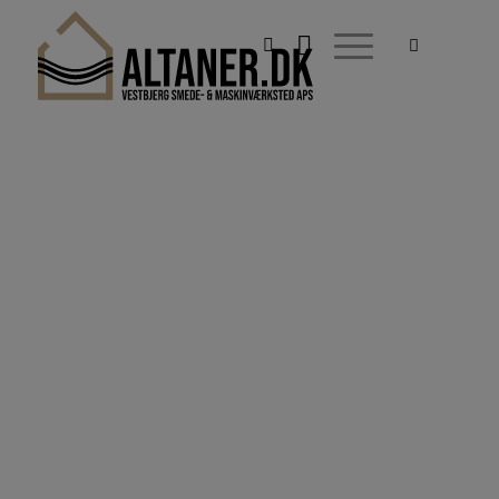
ALTANER.DK
GALVANISERET
GELÆNDER
Model Søborg med mahognihåndliste
KONTAKT OS