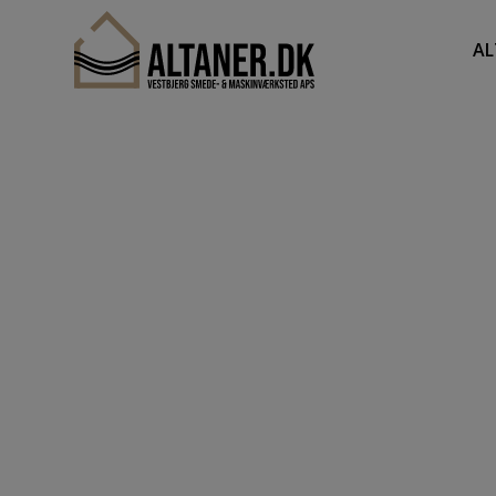
A
ALTANER.DK
COLAS, NØRRESUNDB
Sundsholmen 2, 9400 Nørresundby
KONTAKT OS