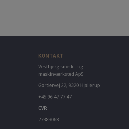
KONTAKT
Vestbjerg smede- og
maskinværksted ApS
Gørtlervej 22, 9320 Hjallerup
+45 96 47 77 47
CVR
27383068