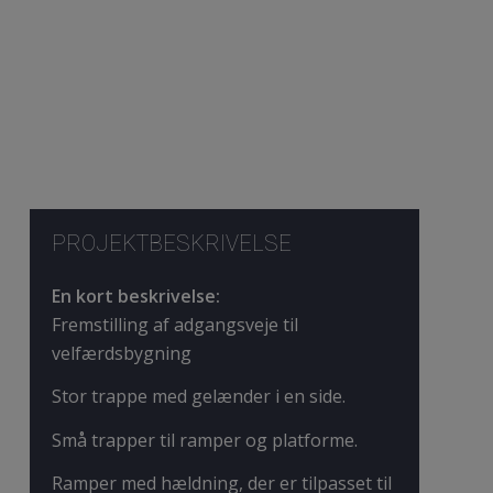
PROJEKTBESKRIVELSE
En kort beskrivelse:
Fremstilling af adgangsveje til
velfærdsbygning
Stor trappe med gelænder i en side.
Små trapper til ramper og platforme.
Ramper med hældning, der er tilpasset til