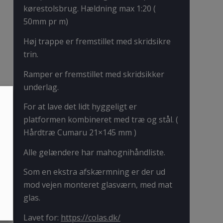
kørestolsbrug. Hældning max 1:20 (
50mm pr m)
Høj trappe er fremstillet med skridsikre
trin.
Ramper er fremstillet med skridsikker
underlag.
For at lave det lidt hyggeligt er
platformen kombineret med træ og stål. (
Hårdtræ Cumaru 21×145 mm )
Alle gelændere har mahognihåndliste.
Som en ekstra afskærmning er der ud
mod vejen monteret glasværn, med mat
glas.
Lavet for:
https://colas.dk/