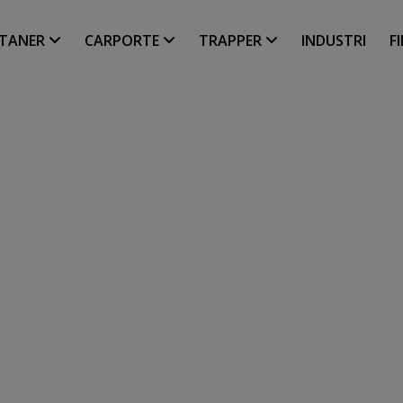
LTANER
CARPORTE
TRAPPER
INDUSTRI
F
Y