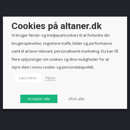
Cookies på altaner.dk
Vi bruger første- og tredjepartcookies til at forbedre din
brugeroplevelse, registrere trafik, kilder og performance
PRODUKTER
samt til at lave relevant, personaliseret marketing. Du kan få
Altaner
flere oplysninger om cookies og dine muligheder for at
Carporte
styre dem i vores cookie- og persondatapolitik.
Trapper
Læs mere
Tilpas
Gelændere
Industri
Accepter alle
Afvis alle