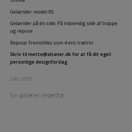
Smoke
Gelænder: model R5
Gelænder på én side: På indvendig side af trappe
og repose
Repose: Fremstilles som 4 ens trætrin
Skriv til mette@altaner.dk for at få dit eget
personlige designforslag
Læs mere
Se galleriet nedenfor