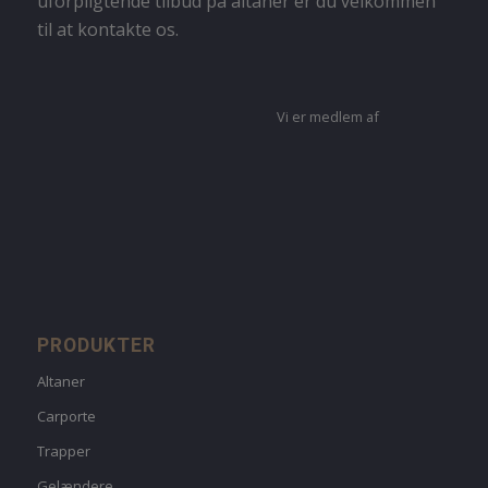
uforpligtende tilbud på altaner er du velkommen
til at kontakte os.
Vi er medlem af
PRODUKTER
Altaner
Carporte
Trapper
Gelændere