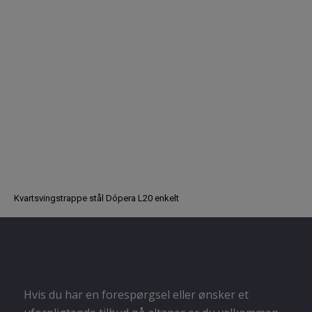
Kvartsvingstrappe stål Dópera L20 enkelt
Hvis du har en forespørgsel eller ønsker et