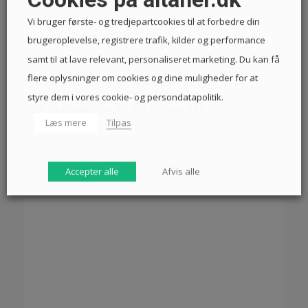
Vi bruger første- og tredjepartcookies til at forbedre din
brugeroplevelse, registrere trafik, kilder og performance
samt til at lave relevant, personaliseret marketing. Du kan få
flere oplysninger om cookies og dine muligheder for at
styre dem i vores cookie- og persondatapolitik.
Ekstra gelænder 12 trin Dópera T20
Læs mere
Tilpas
4.186
kr.
Vælg muligheder
Accepter alle
Afvis alle