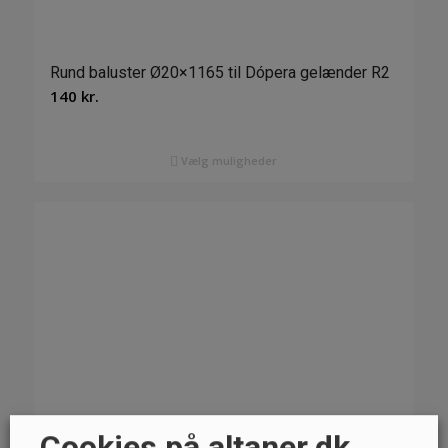
Rund baluster Ø20×1165 til Dópera gelænder R2
140
kr.
Vælg muligheder
Cookies på altaner.dk