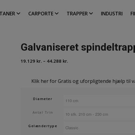
LTANER
CARPORTE
TRAPPER
INDUSTRI
F
Galvaniseret spindeltra
Prisinterval:
19.129
kr.
–
44.288
kr.
19.129 kr.
til
Klik her for Gratis og uforpligtende hjælp til v
44.288 kr.
Diameter
Antal Trin
Gelændertype