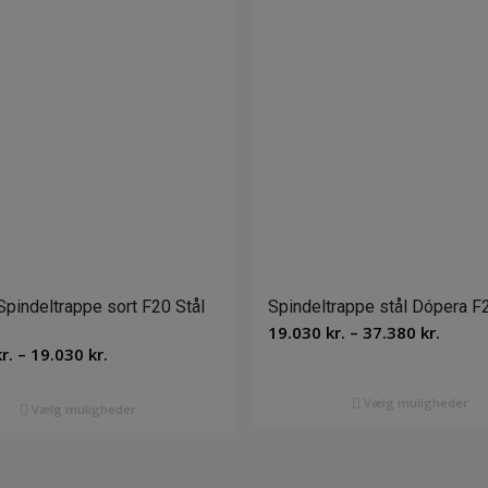
pindeltrappe sort F20 Stål
Spindeltrappe stål Dópera F
Prisin
19.030
kr.
–
37.380
kr.
Prisinterval:
r.
–
19.030
kr.
19.030
15.532 kr.
til
til
Vælg muligheder
37.380
Vælg muligheder
19.030 kr.