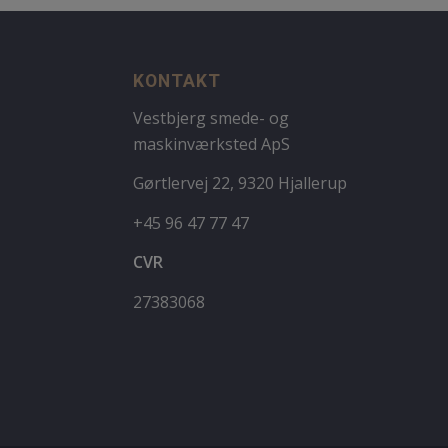
KONTAKT
Vestbjerg smede- og
maskinværksted ApS
Gørtlervej 22, 9320 Hjallerup
+45 96 47 77 47
CVR
27383068