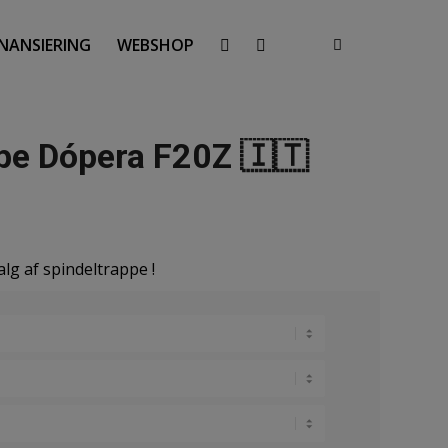
INANSIERING
WEBSHOP
ppe Dópera F20Z 🇮🇹
alg af spindeltrappe !