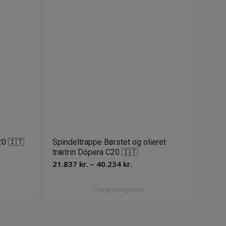
20 🇮🇹
Spindeltrappe Børstet og olieret
trætrin Dópera C20 🇮🇹
terval:
Prisinterval:
21.837
kr.
–
40.234
kr.
 kr.
21.837 kr.
til
 kr.
Vælg muligheder
40.234 kr.