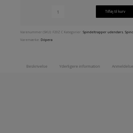
Tilføj til kurv
Varenummer (SKU):
F20Z C
Kategorier:
Spindeltrapper udendørs
,
Spin
Varemærke:
Dópera
Beskrivelse
Yderligere information
Anmeldelser