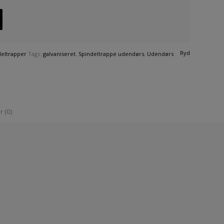
Ryd
deltrapper
Tags:
galvaniseret
,
Spindeltrappe udendørs
,
Udendørs
 (0)