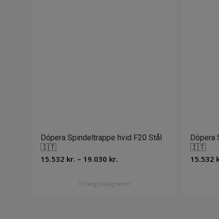
Dópera Spindeltrappe hvid F20 Stål
Dópera S
🇮🇹
🇮🇹
Prisinterval:
15.532
kr.
–
19.030
kr.
15.532
k
15.532 kr.
til
Vælg muligheder
19.030 kr.