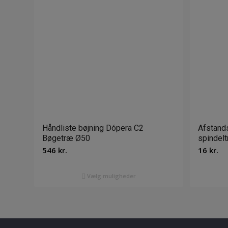
Håndliste bøjning Dópera C2
Afstands
Bøgetræ Ø50
spindel
546
kr.
16
kr.
Vælg muligheder