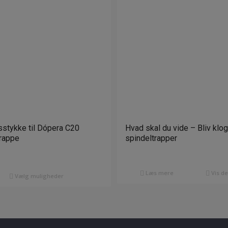
stykke til Dópera C20
Hvad skal du vide – Bliv klo
trappe
spindeltrapper
Læs mere
Vis de
Vælg muligheder