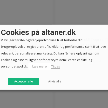
Cookies på altaner.dk
pindeltrappe grå F20 Stål
Spindeltrappe stål Dópera F
Vi bruger første- og tredjepartcookies til at forbedre din
Prisin
19.030
kr.
–
37.380
kr.
brugeroplevelse, registrere trafik, kilder og performance samt til at lave
Prisinterval:
r.
–
19.030
kr.
19.030
relevant, personaliseret marketing. Du kan få flere oplysninger om
15.532 kr.
til
cookies og dine muligheder for at styre dem i vores cookie- og
til
Vælg muligheder
37.380
Vælg muligheder
persondatapolitik.
Læs mere
Tilpas
19.030 kr.
Accepter alle
Afvis alle