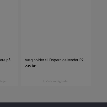
gere på
Væg holder til Dópera gelænder R2
249
kr.
taljer
Vælg muligheder