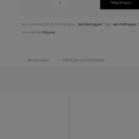
Tilføj til kurv
Varenummer (SKU):
N/A
Kategori:
Spindeltrapper
Tags:
spindeltrappe
,
Varemærke:
Dópera
Beskrivelse
Yderligere information