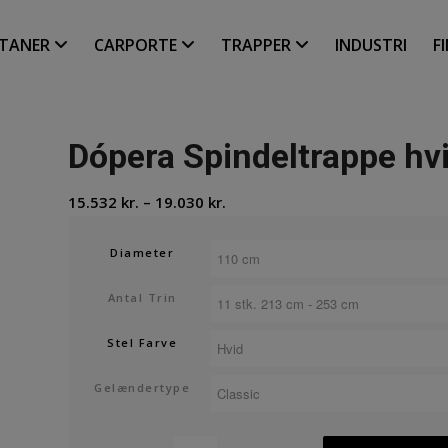
LTANER
CARPORTE
TRAPPER
INDUSTRI
F
Dópera Spindeltrappe hvi
Prisinterval:
15.532
kr.
–
19.030
kr.
15.532 kr.
til
Diameter
19.030 kr.
Antal Trin
Stel Farve
Gelændertype