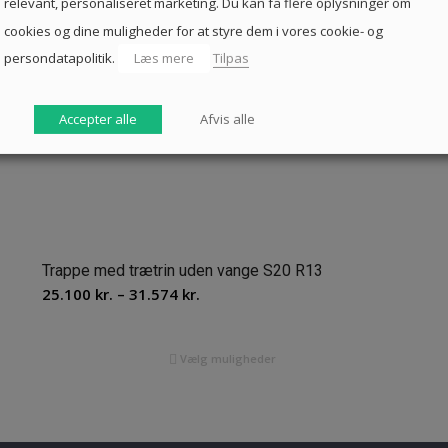
relevant, personaliseret marketing. Du kan få flere oplysninger om
cookies og dine muligheder for at styre dem i vores cookie- og
persondatapolitik.
Læs mere
Tilpas
Accepter alle
Afvis alle
Trappe med trætrin uden vange S20 R13
Prisinterval:
25.100
kr.
–
31.574
kr.
25.100 kr.
til
Vælg muligheder
31.574 kr.