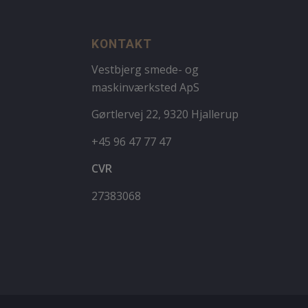
KONTAKT
Vestbjerg smede- og
maskinværksted ApS
Gørtlervej 22, 9320 Hjallerup
+45 96 47 77 47
CVR
27383068