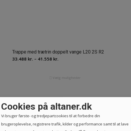
Trappe med trætrin doppelt vange L20 2S R2
Prisinterval:
33.488
kr.
–
41.558
kr.
33.488 kr.
til
Vælg muligheder
41.558 kr.
Cookies på altaner.dk
Vi bruger første- og tredjepartcookies til at forbedre din
brugeroplevelse, registrere trafik, kilder og performance samt til at lave