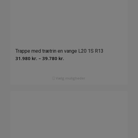
Trappe med trætrin en vange L20 1S R13
Prisinterval:
31.980
kr.
–
39.780
kr.
31.980 kr.
til
Vælg muligheder
39.780 kr.