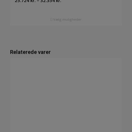
25.724
kr.
–
32.354
kr.
25.724 kr.
til
Vælg muligheder
32.354 kr.
Relaterede varer