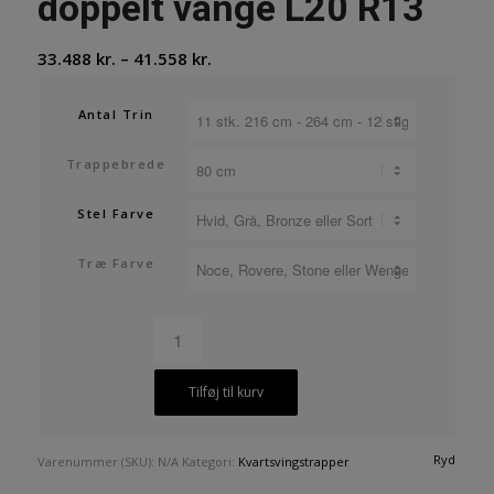
doppelt vange L20 R13
Prisinterval:
33.488
kr.
–
41.558
kr.
33.488 kr.
til
Antal Trin
41.558 kr.
Trappebrede
Stel Farve
Træ Farve
Tilføj til kurv
Ryd
Varenummer (SKU):
N/A
Kategori:
Kvartsvingstrapper