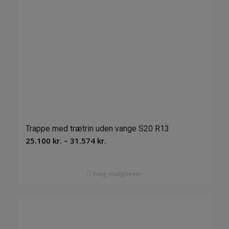
Trappe med trætrin uden vange S20 R13
Prisinterval:
25.100
kr.
–
31.574
kr.
25.100 kr.
til
Vælg muligheder
31.574 kr.