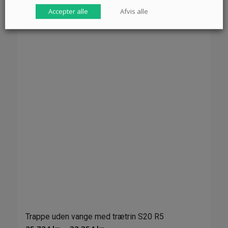
Accepter alle
Afvis alle
Trappe uden vange med trætrin S20 R5
Prisinterval: