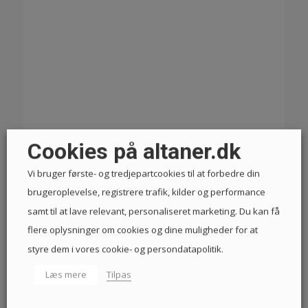
Cookies på altaner.dk
Vi bruger første- og tredjepartcookies til at forbedre din
brugeroplevelse, registrere trafik, kilder og performance
samt til at lave relevant, personaliseret marketing. Du kan få
flere oplysninger om cookies og dine muligheder for at
Trappe med trætrin doppelt vange L20 2S R2
Prisinterval:
33.488
kr.
–
41.558
kr.
styre dem i vores cookie- og persondatapolitik.
33.488 kr.
Læs mere
Tilpas
til
Vælg muligheder
41.558 kr.