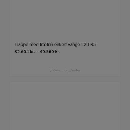
Trappe med trætrin enkelt vange L20 R5
Prisinterval:
32.604
kr.
–
40.560
kr.
32.604 kr.
til
Vælg muligheder
40.560 kr.