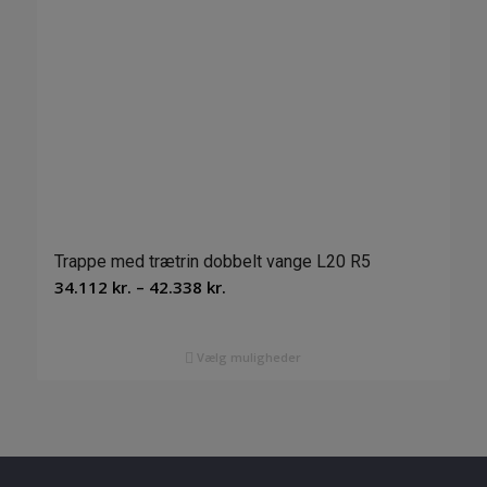
Trappe med trætrin dobbelt vange L20 R5
Prisinterval:
34.112
kr.
–
42.338
kr.
34.112 kr.
til
Vælg muligheder
42.338 kr.